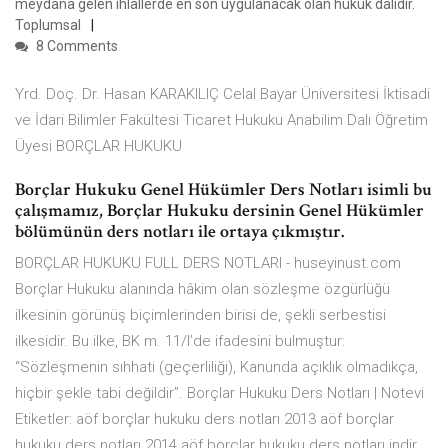
meydana gelen ihlallerde en son uygulanacak olan hukuk dalıdır.
Toplumsal
8 Comments
Yrd. Doç. Dr. Hasan KARAKILIÇ Celal Bayar Üniversitesi İktisadi
ve İdari Bilimler Fakültesi Ticaret Hukuku Anabilim Dalı Öğretim
Üyesi BORÇLAR HUKUKU
Borçlar Hukuku Genel Hükümler Ders Notları isimli bu
çalışmamız, Borçlar Hukuku dersinin Genel Hükümler
bölümünün ders notları ile ortaya çıkmıştır.
BORÇLAR HUKUKU FULL DERS NOTLARI - huseyinust.com
Borçlar Hukuku alanında hâkim olan sözleşme özgürlüğü
ilkesinin görünüş biçimlerinden birisi de, şekli serbestisi
ilkesidir. Bu ilke, BK m. 11/I’de ifadesini bulmuştur:
“Sözleşmenin sıhhati (geçerliliği), Kanunda açıklık olmadıkça,
hiçbir şekle tabi değildir”. Borçlar Hukuku Ders Notları | Notevi
Etiketler: aöf borçlar hukuku ders notları 2013 aöf borçlar
hukuku ders notları 2014 aöf borçlar hukuku ders notları indir