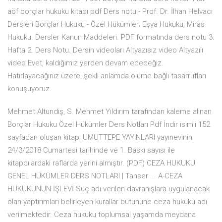
aöf borçlar hukuku kitabı pdf Ders notu - Prof. Dr. İlhan Helvacı
Dersleri Borçlar Hukuku - Özel Hükümler; Eşya Hukuku; Miras
Hukuku. Dersler Kanun Maddeleri. PDF formatında ders notu 3.
Hafta 2. Ders Notu. Dersin videoları Altyazısız video Altyazılı
video Evet, kaldığımız yerden devam edeceğiz.
Hatırlayacağınız üzere, şekli anlamda ölüme bağlı tasarrufları
konuşuyoruz.
Mehmet Altundiş, S. Mehmet Yıldırım tarafından kaleme alınan
Borçlar Hukuku Özel Hükümler Ders Notları Pdf İndir isimli 152
sayfadan oluşan kitap; UMUTTEPE YAYINLARI yayınevinin
24/3/2018 Cumartesi tarihinde ve 1. Baskı sayısı ile
kitapcılardaki raflarda yerini almıştır. (PDF) CEZA HUKUKU
GENEL HÜKÜMLER DERS NOTLARI | Tanser ... A-CEZA
HUKUKUNUN İŞLEVİ Suç adı verilen davranışlara uygulanacak
olan yaptırımları belirleyen kurallar bütününe ceza hukuku adı
verilmektedir. Ceza hukuku toplumsal yaşamda meydana