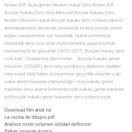
Notları AÖF. Açıköğretim Medeni Hukuk Ders Notları AÖF
Borçlar Hukuku Ders Notu Mevzuat Borçlar Hukuku Ders
Notları | Ekonomi Hukuk Borçlar hukuku ders notlarını öğrenci
arkadaşlarımızın derslerde, sınavlarda en kısa sürede yeterli
bilgiye ulaşabilmeleri için hazırladık. Hukuk zümremizin
hazırladığı ders notu sınav müfredatlarına uygun biçimde
hazırlanmıştır ve günceldir (24/01/2017). Borçlar Hukuku ders
notu indir - Onaylanmış ders notları ... Borçlar hukuku genel
hükümler (OZH201) ders notu içeriği:borç ilişkisinin nitelikler
hata esaslı hata halleri sözleşmenin geçerlilik unsurları icap
icaba davet muvazaa (danışık)Diğer ceza hukuku genel
hükümler dersi arama kriterleriborçlar hukuku genel hükümler
pdf,borçlar hukuku genel hükümler ders notları,borçlar
Download film ahok hd
La cocina de dibujos pdf
Analisis costo-volumen-utilidad definicion
Balkan savaşları kısaca