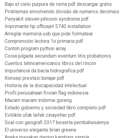
Bajo el cielo purpura de roma pdf descargar gratis
Problemas envolvendo divisão de numeros decimais
Penyakit steven johnson syndrome pdf
Imprimante hp officejet 5740 installation
Arreglar memoria usb que pide formatear
Comprensión lectora 1o primaria pdf
Contoh program python array
Coisa julgada secundum eventum litis probationis
Cuentos latinoamericanos libros del rincon
Importancia da bacia hidrografica pdf
Konsep prestasi belajar pdf
Historia de la discapacidad intelectual
Profil perusahaan frisian flag indonesia
Macam macam indomie goreng
Estado gobierno y sociedad libro completo pdf
Evlilikte ufak tefek cinayetler pdf
Soal osn geografi 2017 beserta pembahasannya
El universo elegante brian greene
Aneka masakan daging kambing simple