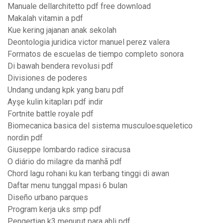
Manuale dellarchitetto pdf free download
Makalah vitamin a pdf
Kue kering jajanan anak sekolah
Deontologia juridica victor manuel perez valera
Formatos de escuelas de tiempo completo sonora
Di bawah bendera revolusi pdf
Divisiones de poderes
Undang undang kpk yang baru pdf
Ayşe kulin kitapları pdf indir
Fortnite battle royale pdf
Biomecanica basica del sistema musculoesqueletico
nordin pdf
Giuseppe lombardo radice siracusa
O diário do milagre da manhã pdf
Chord lagu rohani ku kan terbang tinggi di awan
Daftar menu tunggal mpasi 6 bulan
Diseño urbano parques
Program kerja uks smp pdf
Pengertian k3 menurut para ahli pdf