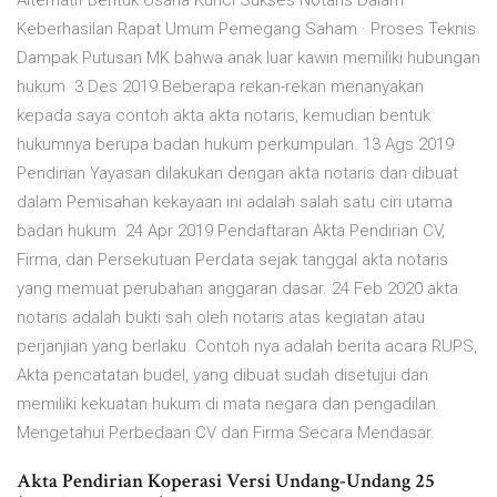
Alternatif Bentuk Usaha Kunci Sukses Notaris Dalam
Keberhasilan Rapat Umum Pemegang Saham · Proses Teknis
Dampak Putusan MK bahwa anak luar kawin memiliki hubungan
hukum 3 Des 2019 Beberapa rekan-rekan menanyakan
kepada saya contoh akta akta notaris, kemudian bentuk
hukumnya berupa badan hukum perkumpulan. 13 Ags 2019
Pendirian Yayasan dilakukan dengan akta notaris dan dibuat
dalam Pemisahan kekayaan ini adalah salah satu ciri utama
badan hukum. 24 Apr 2019 Pendaftaran Akta Pendirian CV,
Firma, dan Persekutuan Perdata sejak tanggal akta notaris
yang memuat perubahan anggaran dasar. 24 Feb 2020 akta
notaris adalah bukti sah oleh notaris atas kegiatan atau
perjanjian yang berlaku. Contoh nya adalah berita acara RUPS,
Akta pencatatan budel, yang dibuat sudah disetujui dan
memiliki kekuatan hukum di mata negara dan pengadilan.
Mengetahui Perbedaan CV dan Firma Secara Mendasar.
Akta Pendirian Koperasi Versi Undang-Undang 25