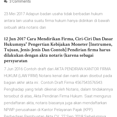
3 Comments
23 Mei 2017 Adapun badan usaha tidak berbadan hukum
antara lain usaha suatu firma hukum hanya didirikan di bawah
sebuah akta notaris dan
12 Jun 2017 Cara Mendirikan Firma, Ciri-Ciri Dan Dasar
Hukumnya" Pengertian Kebijakan Moneter [Instrumen,
Tujuan, Jenis-Jenis Dan Contoh] Pendirian firma harus
dilakukan dengan akta notaris (karena sebagai
persyaratan
7 Jun 2016 Contoh draft dari AKTA PENDIRIAN KANTOR FIRMA
HUKUM (LAW FIRM) Notaris kenal dan nanti akan disebut pada
bagian akhir akta ini:. Contoh Draft Firma 4567543576543
Penghadap yang telah dikenal oleh Notaris, dalam tindakannya
tersebut di atas, Akta Pendirian Firma Hukum. Saat mengurus
pendaftaran akta, notaris biasanya juga akan mendaftarkan
NPWP perusahaan di Kantor Pelayanan Pajak (KPP).
Perbedaan Pembuatan Akta CV 27 Sep 2018 Sebelumnya