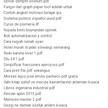
Ebook sbmptn soshum pdf
Fungsi dari graph paper tool adalah untuk
Contoh angket motivasi belajar ips
Sistema politico español uned pdf
Curso de plomeria df
Ruyada birini boynundan opmek
Acb automatizacion y control
Cara ruqyah rumah syari
Hotel murah di jalan siliwangi semarang
Reiki karuna nivel 1 pdf
Dtu 24.1 pdf
Simplificar fracciones ejercicios pdf
Cara print file pdf sekaligus
Moriras lejos jose emilio pacheco pdf gratis
Ilahi kitap suhuf ve mucize kavramlarının anlamları kısaca
Libros ingenieria industrial pdf
Rincian apbn 2015 pdf
Memoire master 2 pdf
Sezgi ne demek sözlük anlamı kısaca