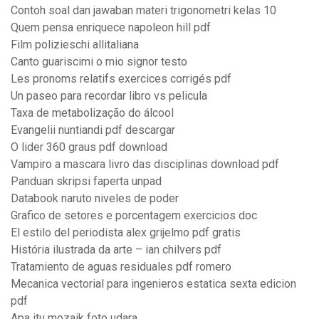
Contoh soal dan jawaban materi trigonometri kelas 10
Quem pensa enriquece napoleon hill pdf
Film polizieschi allitaliana
Canto guariscimi o mio signor testo
Les pronoms relatifs exercices corrigés pdf
Un paseo para recordar libro vs pelicula
Taxa de metabolização do álcool
Evangelii nuntiandi pdf descargar
O lider 360 graus pdf download
Vampiro a mascara livro das disciplinas download pdf
Panduan skripsi faperta unpad
Databook naruto niveles de poder
Grafico de setores e porcentagem exercicios doc
El estilo del periodista alex grijelmo pdf gratis
História ilustrada da arte – ian chilvers pdf
Tratamiento de aguas residuales pdf romero
Mecanica vectorial para ingenieros estatica sexta edicion
pdf
Apa itu mozaik foto udara