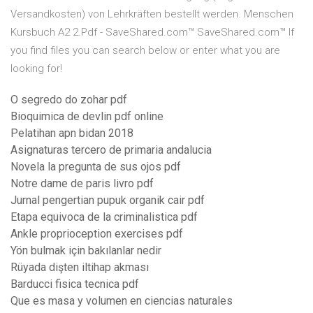
Versandkosten) von Lehrkräften bestellt werden. Menschen
Kursbuch A2 2.Pdf - SaveShared.com™ SaveShared.com™ If
you find files you can search below or enter what you are
looking for!
O segredo do zohar pdf
Bioquimica de devlin pdf online
Pelatihan apn bidan 2018
Asignaturas tercero de primaria andalucia
Novela la pregunta de sus ojos pdf
Notre dame de paris livro pdf
Jurnal pengertian pupuk organik cair pdf
Etapa equivoca de la criminalistica pdf
Ankle proprioception exercises pdf
Yön bulmak için bakılanlar nedir
Rüyada dişten iltihap akması
Barducci fisica tecnica pdf
Que es masa y volumen en ciencias naturales