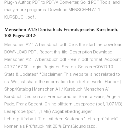
Plug-in Author, PDF to PDF/A Converter, Solid PDF Tools, and
many more programs. Download MENSCHEN A1-1
KURSBUCH.pdf .
Menschen A1.1: Deutsch als Fremdsprache. Kursbuch.
108 Pages·2012·
Menschen A2.1 Arbeitsbuch.pdf. Click the start the download.
DOWNLOAD PDF . Report this file. Description Download
Menschen A2.1 Arbeitsbuch.pdf Free in pdf format. Account
40.77.167.90. Login. Register. Search. Search *COVID-19
Stats & Updates* *Disclaimer: This website is not related to
us. We just share the information for a better world. Hueber |
Shop/Katalog | Menschen A1 / Kursbuch Menschen A1
Kursbuch Deutsch als Fremdsprache. Sandra Evans, Angela
Pude, Franz Specht. Online blättern Leseprobe (pdf, 1,07 MB)
Leseprobe (pdf, 1,1 MB) Abgabebedingungen.
Lehrerprüfrabatt: Titel mit dem Kästchen "Lehrerprüfstück"
können als Prüfstück mit 20 % Ermäßigung (zzgl.