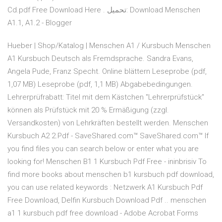
Cd.pdf Free Download Here . تحميل: Download Menschen
A1.1, A1.2 - Blogger
Hueber | Shop/Katalog | Menschen A1 / Kursbuch Menschen
A1 Kursbuch Deutsch als Fremdsprache. Sandra Evans,
Angela Pude, Franz Specht. Online blättern Leseprobe (pdf,
1,07 MB) Leseprobe (pdf, 1,1 MB) Abgabebedingungen.
Lehrerprüfrabatt: Titel mit dem Kästchen "Lehrerprüfstück"
können als Prüfstück mit 20 % Ermäßigung (zzgl.
Versandkosten) von Lehrkräften bestellt werden. Menschen
Kursbuch A2 2.Pdf - SaveShared.com™ SaveShared.com™ If
you find files you can search below or enter what you are
looking for! Menschen B1 1 Kursbuch Pdf Free - ininbrisiv To
find more books about menschen b1 kursbuch pdf download,
you can use related keywords : Netzwerk A1 Kursbuch Pdf
Free Download, Delfin Kursbuch Download Pdf .. menschen
a1 1 kursbuch pdf free download - Adobe Acrobat Forms