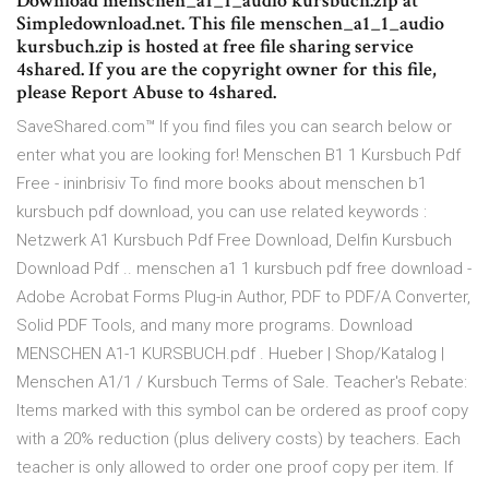
Download menschen_a1_1_audio kursbuch.zip at
Simpledownload.net. This file menschen_a1_1_audio
kursbuch.zip is hosted at free file sharing service
4shared. If you are the copyright owner for this file,
please Report Abuse to 4shared.
SaveShared.com™ If you find files you can search below or
enter what you are looking for! Menschen B1 1 Kursbuch Pdf
Free - ininbrisiv To find more books about menschen b1
kursbuch pdf download, you can use related keywords :
Netzwerk A1 Kursbuch Pdf Free Download, Delfin Kursbuch
Download Pdf .. menschen a1 1 kursbuch pdf free download -
Adobe Acrobat Forms Plug-in Author, PDF to PDF/A Converter,
Solid PDF Tools, and many more programs. Download
MENSCHEN A1-1 KURSBUCH.pdf . Hueber | Shop/Katalog |
Menschen A1/1 / Kursbuch Terms of Sale. Teacher's Rebate:
Items marked with this symbol can be ordered as proof copy
with a 20% reduction (plus delivery costs) by teachers. Each
teacher is only allowed to order one proof copy per item. If