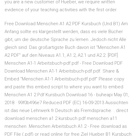
you are a new customer of Hueber, we require written
evidence of your teaching activities with the first order.
Free Download Menschen A1 A2 PDF Kursbuch (Und B1) Am
Anfang sollte es klargestellt werden, dass es viele Bücher
gibt, um die deutsche Sprache zu lernen. Jedoch nicht Alle
gleich sind. Das großartigste Buch davon ist “Menschen A1
A2 PDF” auf den Niveaus A1.1, A1.2, A2.1 und A2.2. [PDF]
Menschen A1-1 Arbeitsbuch-pdf.pdf - Free Download PDF
Download Menschen A1-1 Arbeitsbuch-pdf.pdf. Share &
Embed "Menschen A1-1 Arbeitsbuch-pdf.pdf" Please copy
and paste this embed script to where you want to embed
Menschen A1 2 Pdf Kursbuch Download 16 - buheapi May 01,
2018 · 99f0b496e7 Reduced PDF (EC) 16-09-2013 Aussichten
ist das neue Lehrwerk fr Deutsch als Fremdsprache. . direct
download menschen a1 2 kursbuch pdf menschen a11
menschen .Menschen Arbeitsbuch A1.2 - Free download as
PDF File (.pdf) or read online for free.Ziel Hueber B1 Kursbuch