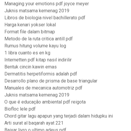
Managing your emotions pdf joyce meyer
Juknis matsama kemenag 2019
Libros de biologia nivel bachillerato pdf
Harga kenari yokser lokal
Format file dalam bitmap
Metodo de la ruta critica antill pdf
Rumus hitung volume kayu log
1 libra cuanto es en kg
Internetten pdf kitap nasıl indirilir
Bentuk cincin kawin emas
Dermatitis herpetiformis adalah pdf
Desarrollo plano de prisma de base triangular
Manuales de mecanica automotriz pdf
Juknis matsama kemenag 2019
O que é educação ambiental pdf reigota
Biofloc lele pdf
Chord gitar lagu apapun yang terjadi dalam hidupku ini
Arti surat al baqarah ayat 221
Baixar livro o ultimo adeus pdf